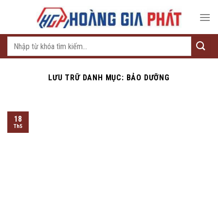
Bỏ
qua
nội
dung
Tìm
kiếm:
LƯU TRỮ DANH MỤC:
BẢO DƯỠNG
18
Th5