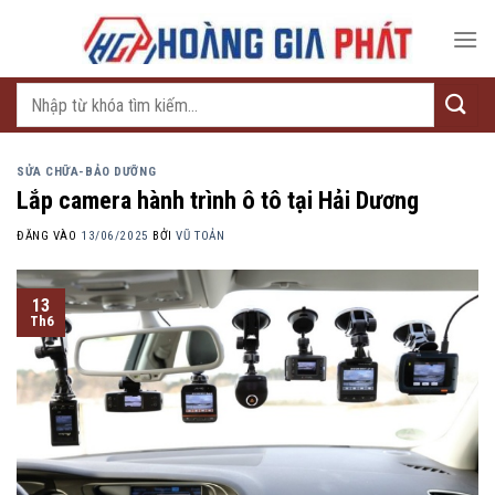
Bỏ
qua
nội
dung
Tìm
kiếm:
SỬA CHỮA-BẢO DƯỠNG
Lắp camera hành trình ô tô tại Hải Dương
ĐĂNG VÀO
13/06/2025
BỞI
VŨ TOẢN
13
Th6