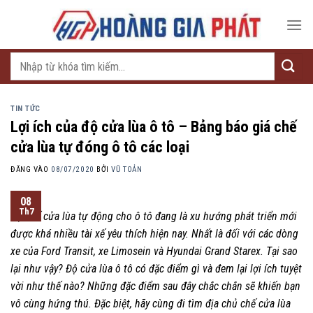
Bỏ
qua
nội
dung
Tìm
kiếm:
TIN TỨC
Lợi ích của độ cửa lùa ô tô – Bảng báo giá chế
cửa lùa tự đóng ô tô các loại
ĐĂNG VÀO
08/07/2020
BỞI
VŨ TOẢN
08
Th7
Độ chế cửa lùa tự động cho ô tô đang là xu hướng phát triển mới
được khá nhiều tài xế yêu thích hiện nay. Nhất là đối với các dòng
xe của Ford Transit, xe Limosein và Hyundai Grand Starex. Tại sao
lại như vậy? Độ cửa lùa ô tô có đặc điểm gì và đem lại lợi ích tuyệt
vời như thế nào? Những đặc điểm sau đây chắc chắn sẽ khiến bạn
vô cùng hứng thú. Đặc biệt, hãy cùng đi tìm địa chủ chế cửa lùa