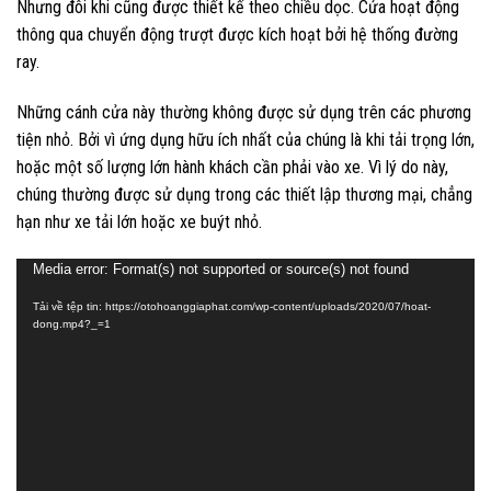
Nhưng đôi khi cũng được thiết kế theo chiều dọc. Cửa hoạt động
thông qua chuyển động trượt được kích hoạt bởi hệ thống đường
ray.
Những cánh cửa này thường không được sử dụng trên các phương
tiện nhỏ. Bởi vì ứng dụng hữu ích nhất của chúng là khi tải trọng lớn,
hoặc một số lượng lớn hành khách cần phải vào xe. Vì lý do này,
chúng thường được sử dụng trong các thiết lập thương mại, chẳng
hạn như xe tải lớn hoặc xe buýt nhỏ.
Trình
Media error: Format(s) not supported or source(s) not found
chơi
Tải về tệp tin: https://otohoanggiaphat.com/wp-content/uploads/2020/07/hoat-
Video
dong.mp4?_=1