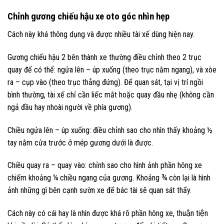
Chỉnh gương chiếu hậu xe oto góc nhìn hẹp
Cách này khá thông dụng và được nhiều tài xế dùng hiện nay.
Gương chiếu hậu 2 bên thành xe thường điều chỉnh theo 2 trục
quay để có thể: ngửa lên – úp xuống (theo trục nằm ngang), và xòe
ra – cụp vào (theo trục thẳng đứng). Để quan sát, tại vị trí ngồi
bình thường, tài xế chỉ cần liếc mắt hoặc quay đầu nhẹ (không cần
ngả đầu hay nhoài người về phía gương).
Chiều ngửa lên – úp xuống: điều chỉnh sao cho nhìn thấy khoảng ½
tay nắm cửa trước ở mép gương dưới là được.
Chiều quay ra – quay vào: chỉnh sao cho hình ảnh phần hông xe
chiếm khoảng ¼ chiều ngang của gương. Khoảng ¾ còn lại là hình
ảnh những gì bên cạnh sườn xe để bác tài sẽ quan sát thấy.
Cách này có cái hay là nhìn được khá rõ phần hông xe, thuận tiện