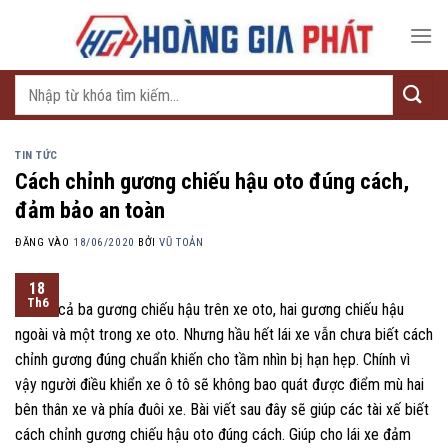
Bỏ
qua
nội
dung
Tìm
kiếm:
TIN TỨC
Cách chỉnh gương chiếu hậu oto đúng cách,
đảm bảo an toàn
ĐĂNG VÀO
18/06/2020
BỞI
VŨ TOẢN
18
Th6
Có tất cả ba gương chiếu hậu trên xe oto, hai gương chiếu hậu
ngoài và một trong xe oto. Nhưng hầu hết lái xe vẫn chưa biết cách
chỉnh gương đúng chuẩn khiến cho tầm nhìn bị hạn hẹp. Chính vì
vậy người điều khiển xe ô tô sẽ không bao quát được điểm mù hai
bên thân xe và phía đuôi xe. Bài viết sau đây sẽ giúp các tài xế biết
cách chỉnh gương chiếu hậu oto đúng cách. Giúp cho lái xe đảm