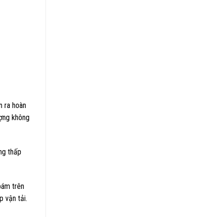
n ra hoàn
ượng không
ng thấp
bám trên
 vận tải.