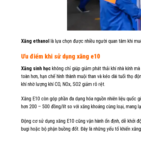
Xăng ethanol
là lựa chọn được nhiều người quan tâm khi muố
Ưu điểm khi sử dụng xăng e10
Xăng sinh học
không chỉ giúp giảm phát thải khí nhà kính mà
toàn hơn, hạn chế hình thành muội than và kéo dài tuổi thọ đ
khí nhờ lượng khí CO, NOx, SO2 giảm rõ rệt.
Xăng E10 còn góp phần đa dạng hóa nguồn nhiên liệu quốc gi
hơn 200 – 500 đồng/lít so với xăng khoáng cùng loại, mang lại 
Động cơ sử dụng xăng E10 cũng vận hành ổn định, dễ khởi độ
bugi hoặc bộ phận buồng đốt. Đây là những yếu tố khiến xăng 