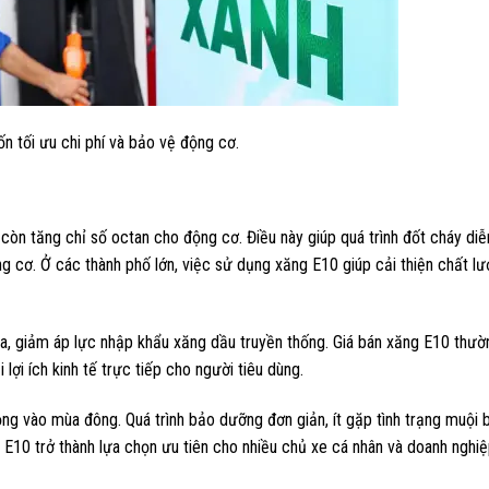
n tối ưu chi phí và bảo vệ động cơ.
 còn tăng chỉ số octan cho động cơ. Điều này giúp quá trình đốt cháy diễ
ộng cơ. Ở các thành phố lớn, việc sử dụng xăng E10 giúp cải thiện chất l
a, giảm áp lực nhập khẩu xăng dầu truyền thống. Giá bán xăng E10 thườ
lợi ích kinh tế trực tiếp cho người tiêu dùng.
ng vào mùa đông. Quá trình bảo dưỡng đơn giản, ít gặp tình trạng muội 
E10 trở thành lựa chọn ưu tiên cho nhiều chủ xe cá nhân và doanh nghiệp