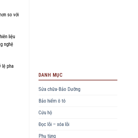
hơn so với
iên liệu
ng nghệ
 lệ pha
DANH MỤC
Sửa chữa-Bảo Dưỡng
Bảo hiểm ô tô
Cứu hộ
Đọc lỗi – xóa lỗi
Phụ tùng