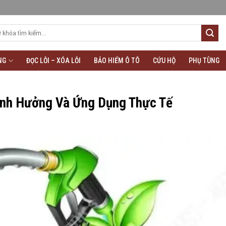
NG
ĐỌC LỖI – XÓA LỖI
BẢO HIỂM Ô TÔ
CỨU HỘ
PHỤ TÙNG
Ảnh Hưởng Và Ứng Dụng Thực Tế