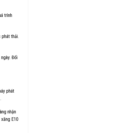
á trình
phát thải.
 ngày. Đối
máy phát
.
càng nhận
g xăng E10