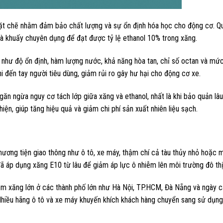
ặt chẽ nhằm đảm bảo chất lượng và sự ổn định hóa học cho động cơ. Qu
và khuấy chuyên dụng để đạt được tỷ lệ ethanol 10% trong xăng.
 như độ ổn định, hàm lượng nước, khả năng hòa tan, chỉ số octan và mức 
 đến tay người tiêu dùng, giảm rủi ro gây hư hại cho động cơ xe.
găn ngừa nguy cơ tách lớp giữa xăng và ethanol, nhất là khi bảo quản lâu
iện, giúp tăng hiệu quả và giảm chi phí sản xuất nhiên liệu sạch.
ương tiện giao thông như ô tô, xe máy, thậm chí cả tàu thủy nhỏ hoặc 
đã áp dụng xăng E10 từ lâu để giảm áp lực ô nhiễm lên môi trường đô thị
ạm xăng lớn ở các thành phố lớn như Hà Nội, TP.HCM, Đà Nẵng và ngày 
hiều hãng ô tô và xe máy khuyến khích khách hàng chuyển sang sử dụn