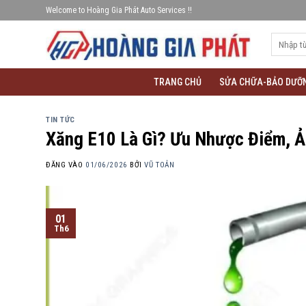
Bỏ
Welcome to Hoàng Gia Phát Auto Services !!
qua
Tìm
nội
kiếm:
dung
TRANG CHỦ
SỬA CHỮA-BẢO DƯỠ
TIN TỨC
Xăng E10 Là Gì? Ưu Nhược Điểm, 
ĐĂNG VÀO
01/06/2026
BỞI
VŨ TOẢN
01
Th6