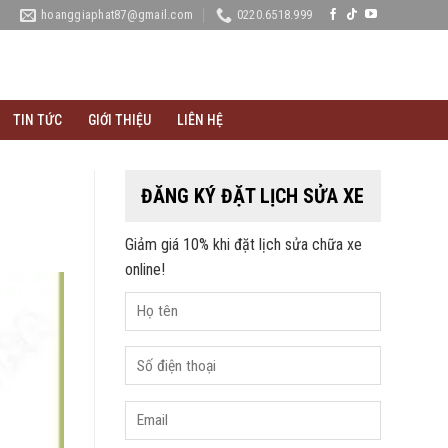
hoanggiaphat87@gmail.com
0220.6518.999
TIN TỨC
GIỚI THIỆU
LIÊN HỆ
ĐĂNG KÝ ĐẶT LỊCH SỬA XE
Giảm giá 10% khi đặt lịch sửa chữa xe
online!