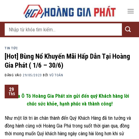
Bỏ
qua
nội
dung
Tìm
kiếm:
TIN TỨC
[Hot] Bùng Nổ Khuyến Mãi Hấp Dẫn Tại Hoàng
Gia Phát ( 1/6 – 30/6)
ĐĂNG VÀO
29/05/2023
BỞI
VŨ TOẢN
29
Th5
Gara Ô Tô Hoàng Gia Phát xin gửi đến quý Khách hàng lời
chúc sức khỏe, hạnh phúc và thành công!
Như một lời tri ân chân thành đến Quý Khách Hàng đã tin tưởng và
đồng hành cùng với Hoàng Gia Phá trong suốt thời gian qua, đồng
thời mong muốn Quý khách hàng ngày càng hài lòng hơn khi sử