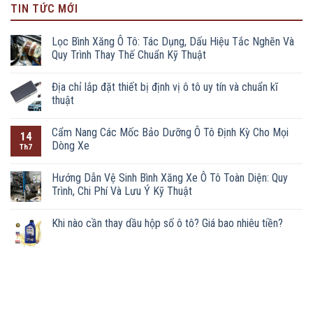
TIN TỨC MỚI
Lọc Bình Xăng Ô Tô: Tác Dụng, Dấu Hiệu Tắc Nghẽn Và
Quy Trình Thay Thế Chuẩn Kỹ Thuật
Địa chỉ lắp đặt thiết bị định vị ô tô uy tín và chuẩn kĩ
thuật
Cẩm Nang Các Mốc Bảo Dưỡng Ô Tô Định Kỳ Cho Mọi
14
Dòng Xe
Th7
Hướng Dẫn Vệ Sinh Bình Xăng Xe Ô Tô Toàn Diện: Quy
Trình, Chi Phí Và Lưu Ý Kỹ Thuật
Khi nào cần thay dầu hộp số ô tô? Giá bao nhiêu tiền?