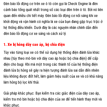
Đèn báo lỗi động cơ trên xe ô tô còn gọi là Check Engine là đèn
cảnh báo tổng quát nhất trong số các loại đèn trên ô tô. Bởi nó liên
quan đến nhiều chi tiết máy. Đèn báo lỗi động cơ nổi sáng khi xe
khởi động và vận hành có nghĩa là xe của bạn đang gặp trục trặc ở
hệ thống điều khiển. Dưới đây là các nguyên nhân chính dẫn đến
đèn báo lỗi động cơ xe sáng và cách xử lý.
1. Xe bị hỏng dây cao áp, bộ chia điện
Tùy vào từng loại xe có thể sử dụng hệ thống điện đánh lửa khác
nhau (tùy theo mô-bin với dây cao áp hoặc bộ chia điện) để cấp
điện cho bugi. Khi mà một trong các thành tố của hệ thống điện
đánh lửa bị hỏng sẽ gây ra hiện tượng đánh lửa sai dẫn đến nhiên
liệu không được đốt hết, làm giảm hiệu suất của xe và có khả năng
làm hỏng bộ lọc khí thải.
Giải pháp khắc phục: Bạn kiểm tra các giắc điện của dây cao áp,
kiểm tra mô bin hoặc bộ chia điện của xe để tiến hành thay mới và
khắc phục.