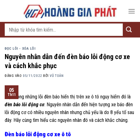
Bỏ
qua
nội
dung
Tìm
kiếm:
ĐỌC LỖI - XÓA LỖI
Nguyên nhân dẫn đến đèn báo lỗi động cơ xe
và cách khắc phục
ĐĂNG VÀO
05/11/2022
BỞI
VŨ TOẢN
05
Th11
Một trong những lỗi đèn báo hiển thị trên xe ô tô nguy hiểm đó là
đèn báo lỗi động cơ
. Nguyên nhân dẫn đến hiện tượng xe báo đèn
lỗi động cơ có nhiều nguyên nhân nhưng chủ yếu là do 8 yếu tố sau
đây. Hãy cùng tìm hiểu các nguyên nhân đó và cách khắc chúng.
Đèn báo lỗi động cơ xe ô tô