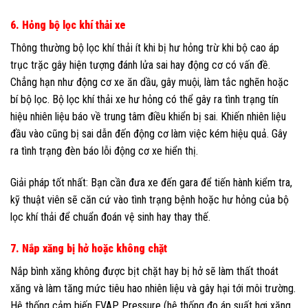
6. Hỏng bộ lọc khí thải xe
Thông thường bộ lọc khí thải ít khi bị hư hỏng trừ khi bộ cao áp
trục trặc gây hiện tượng đánh lửa sai hay động cơ có vấn đề.
Chẳng hạn như động cơ xe ăn dầu, gây muội, làm tắc nghẽn hoặc
bí bộ lọc. Bộ lọc khí thải xe hư hỏng có thể gây ra tình trạng tín
hiệu nhiên liệu báo về trung tâm điều khiển bị sai. Khiến nhiên liệu
đầu vào cũng bị sai dẫn đến động cơ làm việc kém hiệu quả. Gây
ra tình trạng đèn báo lỗi động cơ xe hiển thị.
Giải pháp tốt nhất: Bạn cần đưa xe đến gara để tiến hành kiểm tra,
kỹ thuật viên sẽ căn cứ vào tình trạng bệnh hoặc hư hỏng của bộ
lọc khí thải để chuẩn đoán vệ sinh hay thay thế.
7. Nắp xăng bị hở hoặc không chặt
Nắp bình xăng không được bịt chặt hay bị hở sẽ làm thất thoát
xăng và làm tăng mức tiêu hao nhiên liệu và gây hại tới môi trường.
Hệ thống cảm biến EVAP Pressure (hệ thống đo áp suất hơi xăng