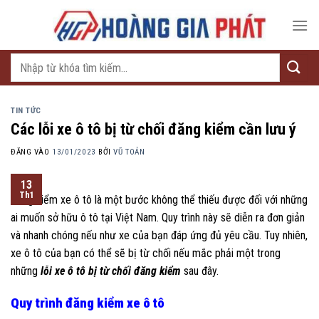
Bỏ
qua
nội
dung
Tìm
kiếm:
TIN TỨC
Các lỗi xe ô tô bị từ chối đăng kiểm cần lưu ý
ĐĂNG VÀO
13/01/2023
BỞI
VŨ TOẢN
13
Th1
Đăng kiểm xe ô tô là một bước không thể thiếu được đối với những
ai muốn sở hữu ô tô tại Việt Nam. Quy trình này sẽ diễn ra đơn giản
và nhanh chóng nếu như xe của bạn đáp ứng đủ yêu cầu. Tuy nhiên,
xe ô tô của bạn có thể sẽ bị từ chối nếu mắc phải một trong
những
lỗi xe ô tô bị từ chối đăng kiểm
sau đây.
Quy trình đăng kiểm xe ô tô