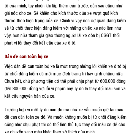
tô của mình, tuy nhiên khi lắp thêm cản trước, cản sau cũng như
giá nóc cho xe. Sẽ khiến cho kích thước của xe vượt quá kích
thước theo hiện trạng của xe. Chính vì vậy nên cơ quan đăng kiểm
sẽ từ chối thực hiện đăng kiểm với những chiếc xe nào làm như
vậy, hơn nữa tham gia giao thông người lái xe còn bị CSGT thổi
phạt vì lỗi thay đổi kết cấu của xe ô tô.
Dán đề can toàn bộ xe
Việc dán đề can toàn bộ xe là một trong những lỗi khiến xe ô tô bị
từ chối đăng kiểm dù mới mục đích trang trí hay gì đi chăng nữa.
Chưa hết, chủ phương tiện có thể phải chịu phạt từ 600.000 đồng
đến 800.000 đồng vỡi lỗi vi phạm này, lý do là thay đổi màu sơn và
kết cấu nguyên bản của xe.
Trường hợp vì một lý do nào đó mà chủ xe vẫn muốn giữ lại màu
đề can dán toàn xe đó. Và muốn không muốn bị từ chối đăng kiểm
cũng như chịu phạt thì có thể làm thủ tục thay đổi màu xe để cho
xe chuyển sang màu khác theo sở thích của mình.