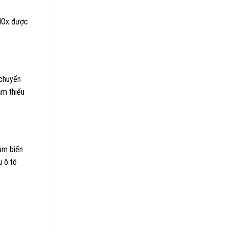
i NOx được
 chuyển
̉m thiểu
ảm biến
u ô tô