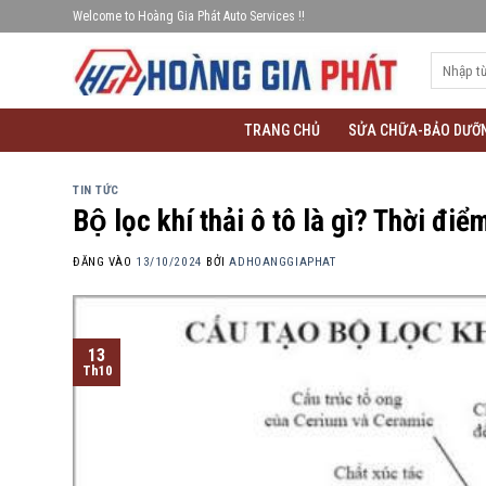
Bỏ
Welcome to Hoàng Gia Phát Auto Services !!
qua
Tìm
nội
kiếm:
dung
TRANG CHỦ
SỬA CHỮA-BẢO DƯỠ
TIN TỨC
Bộ lọc khí thải ô tô là gì? Thời đ
ĐĂNG VÀO
13/10/2024
BỞI
ADHOANGGIAPHAT
13
Th10