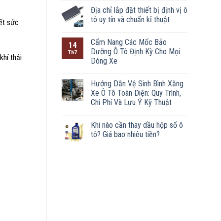
Địa chỉ lắp đặt thiết bị định vị ô
tô uy tín và chuẩn kĩ thuật
ết sức
Cẩm Nang Các Mốc Bảo
14
Dưỡng Ô Tô Định Kỳ Cho Mọi
Th7
hí thải
Dòng Xe
Hướng Dẫn Vệ Sinh Bình Xăng
Xe Ô Tô Toàn Diện: Quy Trình,
Chi Phí Và Lưu Ý Kỹ Thuật
Khi nào cần thay dầu hộp số ô
tô? Giá bao nhiêu tiền?