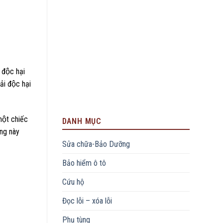
 độc hại
̉i độc hại
một chiếc
DANH MỤC
́ng này
Sửa chữa-Bảo Dưỡng
Bảo hiểm ô tô
Cứu hộ
Đọc lỗi – xóa lỗi
Phụ tùng