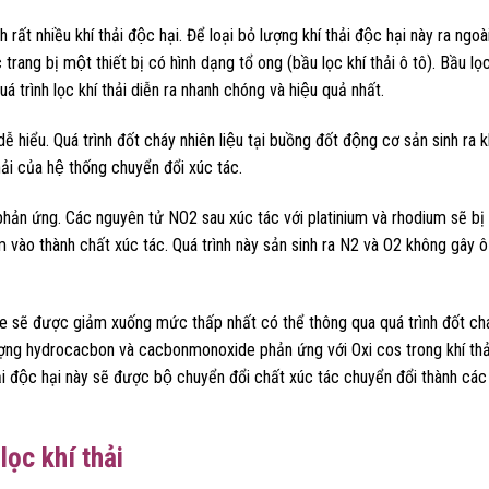
ất nhiều khí thải độc hại. Để loại bỏ lượng khí thải độc hại này ra ngoa
trang bị một thiết bị có hình dạng tổ ong (bầu lọc khí thải ô tô). Bầu lọ
́ trình lọc khí thải diễn ra nhanh chóng và hiệu quả nhất.
ễ hiểu. Quá trình đốt cháy nhiên liệu tại buồng đốt động cơ sản sinh ra khi
ải của hệ thống chuyển đổi xúc tác.
phản ứng. Các nguyên tử NO2 sau xúc tác với platinium và rhodium sẽ bị
 vào thành chất xúc tác. Quá trình này sản sinh ra N2 và O2 không gây 
ẽ được giảm xuống mức thấp nhất có thể thông qua quá trình đốt cha
 lượng hydrocacbon và cacbonmonoxide phản ứng với Oxi cos trong khí tha
ải độc hại này sẽ được bộ chuyển đổi chất xúc tác chuyển đổi thành các 
 lọc khí thải