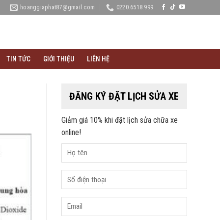
hoanggiaphat87@gmail.com
0220.6518.999
TIN TỨC
GIỚI THIỆU
LIÊN HỆ
ĐĂNG KÝ ĐẶT LỊCH SỬA XE
Giảm giá 10% khi đặt lịch sửa chữa xe
online!