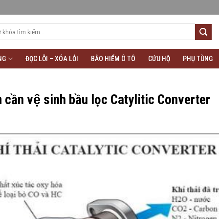
NG
ĐỌC LỖI – XÓA LỖI
BẢO HIỂM Ô TÔ
CỨU HỘ
PHỤ TÙNG
iểm cần vệ sinh bầu lọc Catylitic Converter