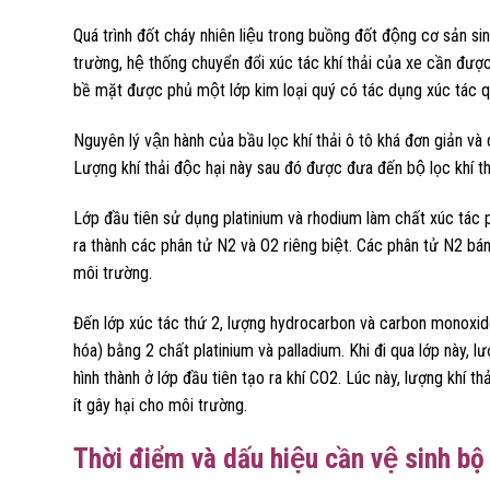
Quá trình đốt cháy nhiên liệu trong buồng đốt động cơ sản sinh r
trường, hệ thống chuyển đổi xúc tác khí thải của xe cần được 
bề mặt được phủ một lớp kim loại quý có tác dụng xúc tác qua
Nguyên lý vận hành của bầu lọc khí thải ô tô khá đơn giản và d
Lượng khí thải độc hại này sau đó được đưa đến bộ lọc khí th
Lớp đầu tiên sử dụng platinium và rhodium làm chất xúc tác 
ra thành các phân tử N2 và O2 riêng biệt. Các phân tử N2 bám
môi trường.
Đến lớp xúc tác thứ 2, lượng hydrocarbon và carbon monoxide s
hóa) bằng 2 chất platinium và palladium. Khi đi qua lớp này,
hình thành ở lớp đầu tiên tạo ra khí CO2. Lúc này, lượng khí th
ít gây hại cho môi trường.
Thời điểm và dấu hiệu cần vệ sinh bộ