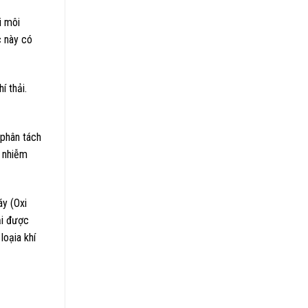
̀i môi
c này có
́ thải.
 phân tách
ô nhiễm
́y (Oxi
̉i được
loạia khí