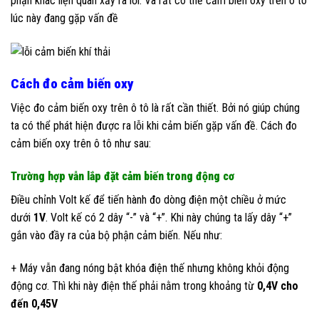
phận khác liện quan xảy ra lỗi. Và rất có thể cảm biến oxy trên ô tô
lúc này đang gặp vấn đề
Cách đo cảm biến oxy
Việc đo cảm biến oxy trên ô tô là rất cần thiết. Bởi nó giúp chúng
ta có thể phát hiện được ra lỗi khi cảm biến gặp vấn đề. Cách đo
cảm biến oxy trên ô tô như sau:
Trường hợp vẫn lắp đặt cảm biến trong động cơ
Điều chỉnh Volt kế để tiến hành đo dòng điện một chiều ở mức
dưới
1V
. Volt kế có 2 dây “-” và “+”. Khi này chúng ta lấy dây “+”
gắn vào đầy ra của bộ phận cảm biến. Nếu như:
+ Máy vẫn đang nóng bật khóa điện thế nhưng không khỏi động
động cơ. Thì khi này điện thế phải nằm trong khoảng từ
0,4V cho
đến 0,45V