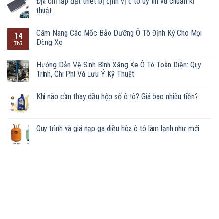
Địa chỉ lắp đặt thiết bị định vị ô tô uy tín và chuẩn kĩ
thuật
Cẩm Nang Các Mốc Bảo Dưỡng Ô Tô Định Kỳ Cho Mọi
14
Dòng Xe
Th7
Hướng Dẫn Vệ Sinh Bình Xăng Xe Ô Tô Toàn Diện: Quy
Trình, Chi Phí Và Lưu Ý Kỹ Thuật
Khi nào cần thay dầu hộp số ô tô? Giá bao nhiêu tiền?
Quy trình và giá nạp ga điều hòa ô tô làm lạnh như mới