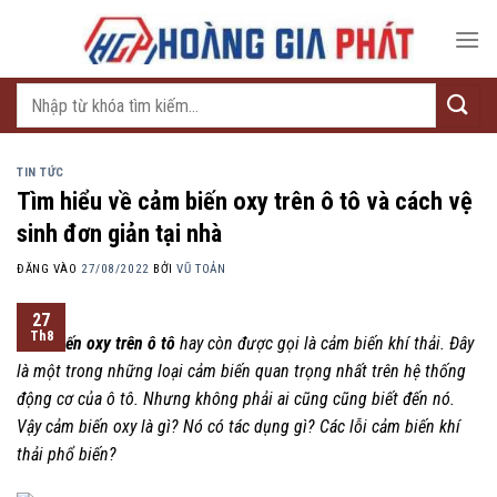
Bỏ
qua
nội
dung
Tìm
kiếm:
TIN TỨC
Tìm hiểu về cảm biến oxy trên ô tô và cách vệ
sinh đơn giản tại nhà
ĐĂNG VÀO
27/08/2022
BỞI
VŨ TOẢN
27
Th8
Cảm biến oxy trên ô tô
hay còn được gọi là cảm biến khí thải. Đây
là một trong những loại cảm biến quan trọng nhất trên hệ thống
động cơ của ô tô. Nhưng không phải ai cũng cũng biết đến nó.
Vậy cảm biến oxy là gì? Nó có tác dụng gì? Các lỗi cảm biến khí
thải phổ biến?