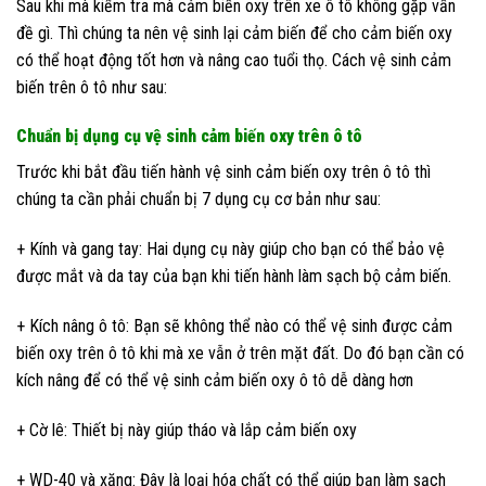
Sau khi mà kiểm tra mà cảm biến oxy trên xe ô tô không gặp vấn
đề gì. Thì chúng ta nên vệ sinh lại cảm biến để cho cảm biến oxy
có thể hoạt động tốt hơn và nâng cao tuổi thọ. Cách vệ sinh cảm
biến trên ô tô như sau:
Chuẩn bị dụng cụ vệ sinh cảm biến oxy trên ô tô
Trước khi bắt đầu tiến hành vệ sinh cảm biến oxy trên ô tô thì
chúng ta cần phải chuẩn bị 7 dụng cụ cơ bản như sau:
+ Kính và gang tay: Hai dụng cụ này giúp cho bạn có thể bảo vệ
được mắt và da tay của bạn khi tiến hành làm sạch bộ cảm biến.
+ Kích nâng ô tô: Bạn sẽ không thể nào có thể vệ sinh được cảm
biến oxy trên ô tô khi mà xe vẫn ở trên mặt đất. Do đó bạn cần có
kích nâng để có thể vệ sinh cảm biến oxy ô tô dễ dàng hơn
+ Cờ lê: Thiết bị này giúp tháo và lắp cảm biến oxy
+ WD-40 và xăng: Đây là loại hóa chất có thể giúp bạn làm sạch