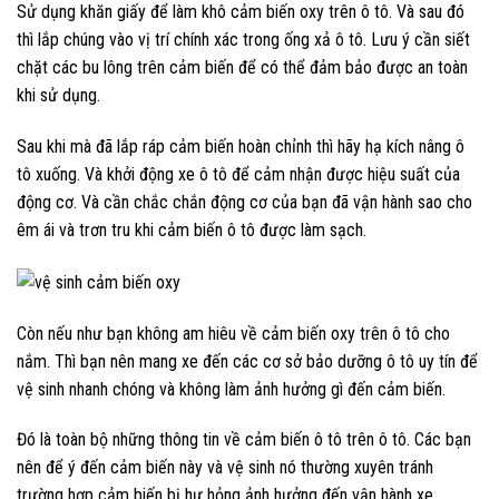
Sử dụng khăn giấy để làm khô cảm biến oxy trên ô tô. Và sau đó
thì lắp chúng vào vị trí chính xác trong ống xả ô tô. Lưu ý cần siết
chặt các bu lông trên cảm biến để có thể đảm bảo được an toàn
khi sử dụng.
Sau khi mà đã lắp ráp cảm biến hoàn chỉnh thì hãy hạ kích nâng ô
tô xuống. Và khởi động xe ô tô để cảm nhận được hiệu suất của
động cơ. Và cần chắc chắn động cơ của bạn đã vận hành sao cho
êm ái và trơn tru khi cảm biến ô tô được làm sạch.
Còn nếu như bạn không am hiêu về cảm biến oxy trên ô tô cho
nắm. Thì bạn nên mang xe đến các cơ sở bảo dưỡng ô tô uy tín để
vệ sinh nhanh chóng và không làm ảnh hưởng gì đến cảm biến.
Đó là toàn bộ những thông tin về cảm biến ô tô trên ô tô. Các bạn
nên để ý đến cảm biến này và vệ sinh nó thường xuyên tránh
trường hợp cảm biến bị hư hỏng ảnh hưởng đến vận hành xe.